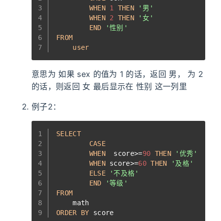
3
WHEN
1
THEN
'男'
4
WHEN
2
THEN
'女'
5
END
'性别'
6
FROM
7
user
意思为 如果 sex 的值为 1 的话，返回 男， 为 2
的话，则返回 女 最后显示在 性别 这一列里
例子2：
1
SELECT
2
CASE
3
WHEN
  score
>=
90
THEN
'优秀'
4
WHEN
 score
>=
60
THEN
'及格'
5
ELSE
'不及格'
6
END
'等级'
7
FROM
8
    math
9
ORDER
BY
 score 