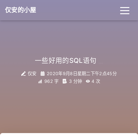
仅安的小屋
_
一些好用的SQL语句
仅安
2020年9月8日星期二下午2点45分
962 字
3 分钟
4
次