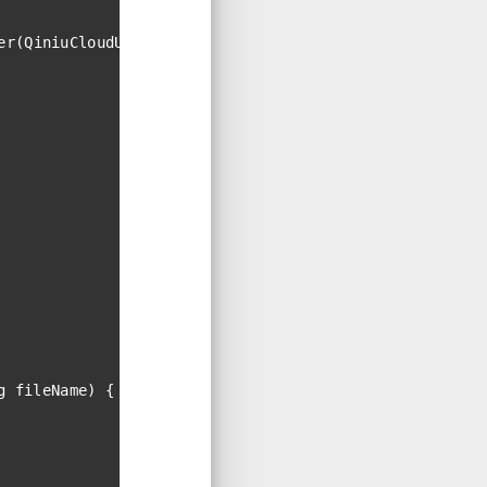
er(QiniuCloudUtil.class);
g fileName)
{