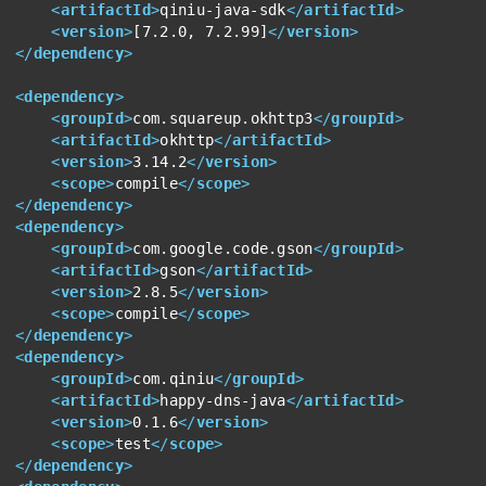
<
artifactId
>
qiniu-java-sdk
</
artifactId
>
<
version
>
[7.2.0, 7.2.99]
</
version
>
</
dependency
>
<
dependency
>
<
groupId
>
com.squareup.okhttp3
</
groupId
>
<
artifactId
>
okhttp
</
artifactId
>
<
version
>
3.14.2
</
version
>
<
scope
>
compile
</
scope
>
</
dependency
>
<
dependency
>
<
groupId
>
com.google.code.gson
</
groupId
>
<
artifactId
>
gson
</
artifactId
>
<
version
>
2.8.5
</
version
>
<
scope
>
compile
</
scope
>
</
dependency
>
<
dependency
>
<
groupId
>
com.qiniu
</
groupId
>
<
artifactId
>
happy-dns-java
</
artifactId
>
<
version
>
0.1.6
</
version
>
<
scope
>
test
</
scope
>
</
dependency
>