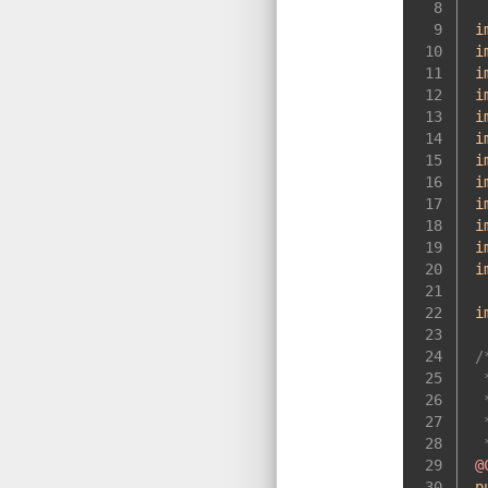
8
9
i
10
i
11
i
12
i
13
i
14
i
15
i
16
i
17
i
18
i
19
i
20
i
21
22
i
23
24
/
25
 
26
 
27
 
28
 
29
@
30
p