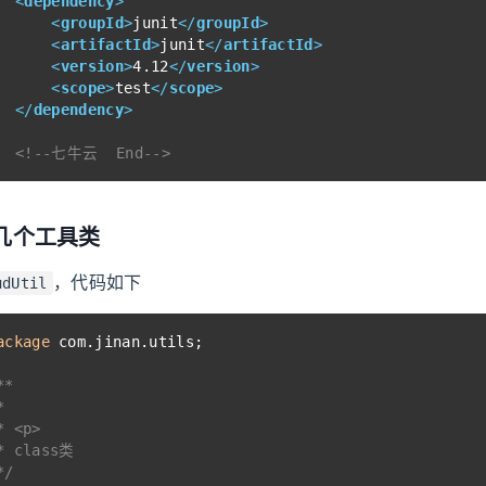
<
dependency
>
<
groupId
>
junit
</
groupId
>
<
artifactId
>
junit
</
artifactId
>
<
version
>
4.12
</
version
>
<
scope
>
test
</
scope
>
</
dependency
>
<!--七牛云  End-->
几个工具类
，代码如下
udUtil
ackage
 com.jinan.utils;
**
*
* <p>
* class类
*/