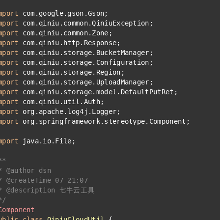
mport
 com.google.gson.Gson;
mport
 com.qiniu.common.QiniuException;
mport
 com.qiniu.common.Zone;
mport
 com.qiniu.http.Response;
mport
 com.qiniu.storage.BucketManager;
mport
 com.qiniu.storage.Configuration;
mport
 com.qiniu.storage.Region;
mport
 com.qiniu.storage.UploadManager;
mport
 com.qiniu.storage.model.DefaultPutRet;
mport
 com.qiniu.util.Auth;
mport
 org.apache.log4j.Logger;
mport
 org.springframework.stereotype.Component;
mport
 java.io.File;
**
* 
@author
 dsn
* 
@createTime
 07 21:07
* 
@description
 七牛云工具
*/
Component
ublic
class
QiniuCloudUtil
{