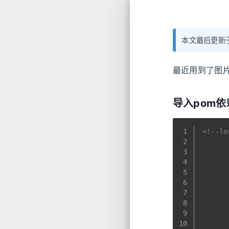
本文最后更新于
最近用到了图
导入pom依
1
<!--lo
2
3
4
5
6
7
8
9
10