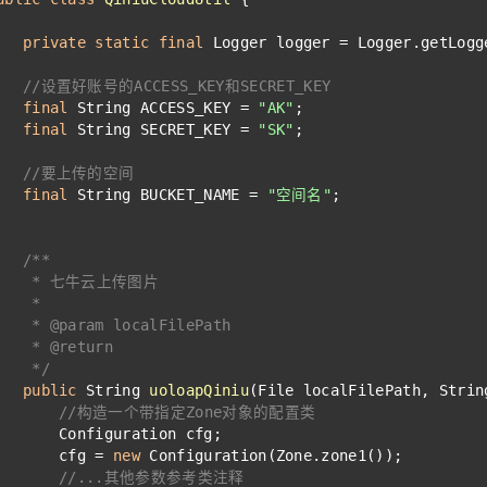
private
static
final
 Logger logger = Logger.getLogg
//设置好账号的ACCESS_KEY和SECRET_KEY
final
 String ACCESS_KEY = 
"AK"
;  
final
 String SECRET_KEY = 
"SK"
;  
//要上传的空间
final
 String BUCKET_NAME = 
"空间名"
;         
/**
    * 七牛云上传图片
    *
    * 
@param
 localFilePath
    * 
@return
    */
public
 String 
uoloapQiniu
(File localFilePath, Strin
//构造一个带指定Zone对象的配置类
       Configuration cfg;
       cfg = 
new
 Configuration(Zone.zone1());
//...其他参数参考类注释