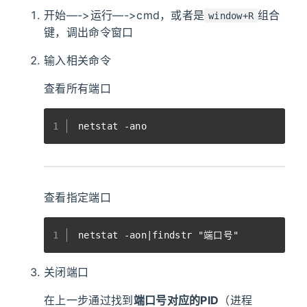
开始—->运行—->cmd，或者是
组合
window+R
键，调出命令窗口
输入相关命令
查看所有端口
1
netstat -ano
查看指定端口
1
netstat -aon|findstr "端口号"
关闭端口
在上一步通过找到
端口号对应的PID
（进程